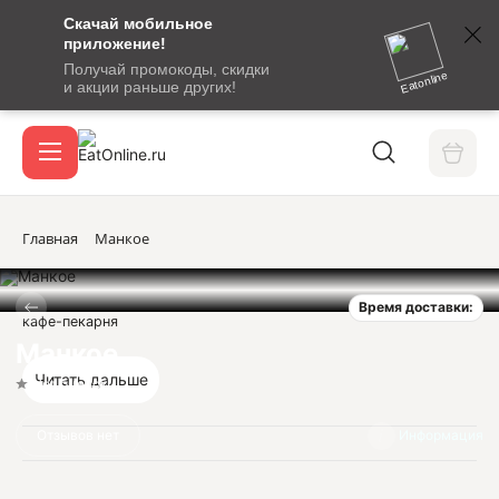
Скачай мобильное
номер
приложение!
SMS-
Получай промокоды, скидки
сообщение
Eatonline
и акции раньше других!
с
Акции
кодом
подтверждения
О сервисе
Главная
Манкое
Время доставки:
Откры
кафе-пекарня
Вход / регистрация
Манкое
Читать дальше
Нет оценок
Отзывов нет
Информация