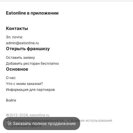
Eatonline в приложении
О
Контакты
О
Эл. почта:
admin@eatonline.ru
Открыть франшизу
Оставить заявку
Добавить ресторан бесплатно
Основное
Войти
О нас
Что с моим заказом?
Информация для партнеров
Город
Нижний Тагил
Войти
Написать в техподдержку
©2012-2026, eatonline.ru
• Политика конфиденциальности
• Условия использования
🚀 Заказать полное продвижение
• Публичная оферта